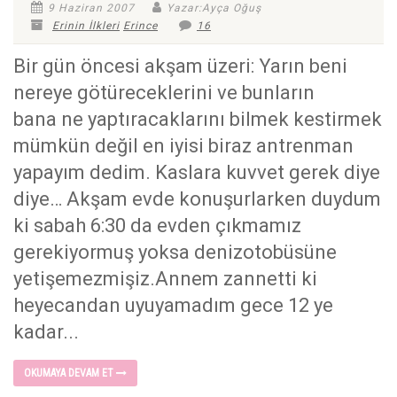
9 Haziran 2007
Yazar:Ayça Oğuş
Erinin İlkleri
Erince
16
Bir gün öncesi akşam üzeri: Yarın beni
nereye götüreceklerini ve bunların
bana ne yaptıracaklarını bilmek kestirmek
mümkün değil en iyisi biraz antrenman
yapayım dedim. Kaslara kuvvet gerek diye
diye… Akşam evde konuşurlarken duydum
ki sabah 6:30 da evden çıkmamız
gerekiyormuş yoksa denizotobüsüne
yetişemezmişiz.Annem zannetti ki
heyecandan uyuyamadım gece 12 ye
kadar...
OKUMAYA DEVAM ET