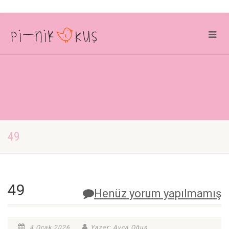
49
49
Henüz yorum yapılmamış
4 Ocak 2026
Yazar: Ayça Oğuş