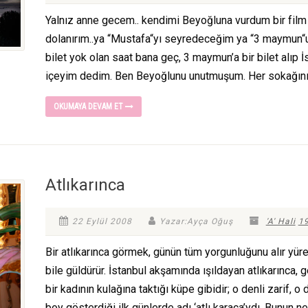
Yalnız anne gecem.. kendimi Beyoğluna vurdum bir film 
dolanırım..ya “Mustafa“yı seyredeceğim ya “3 maymun“u :
bilet yok olan saat bana geç, 3 maymun’a bir bilet alıp İ
içeyim dedim. Ben Beyoğlunu unutmuşum. Her sokağını.
OKUMAYA DEVAM ET
Atlıkarınca
22 Eylül 2008
Yazar:Ayça Oğuş
'A' Hali
19
Bir atlıkarınca görmek, günün tüm yorgunluğunu alır yür
bile güldürür. İstanbul akşamında ışıldayan atlıkarınca
bir kadının kulağına taktığı küpe gibidir; o denli zarif, o d
boy gösterdiği ilk günlerde adı ‘atlı karaca’ydı. Bunun nede