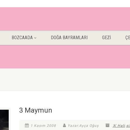
BOZCAADA
DOĞA BAYRAMLARI
GEZİ
Ç
3 Maymun
1 Kasım 2008
Yazar:Ayça Oğuş
'A' Hali
s