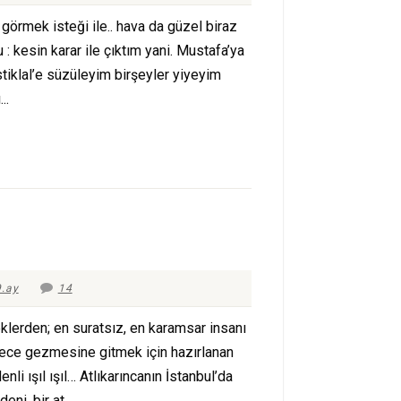
görmek isteği ile.. hava da güzel biraz
 kesin karar ile çıktım yani. Mustafa’ya
stiklal’e süzüleyim birşeyler yiyeyim
..
.ay
14
eklerden; en suratsız, en karamsar insanı
, gece gezmesine gitmek için hazırlanan
enli ışıl ışıl… Atlıkarıncanın İstanbul’da
ni, bir at...