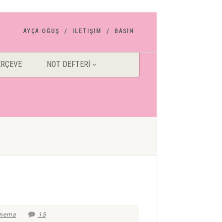
AYÇA OĞUŞ
İLETIŞIM
BASIN
ERÇEVE
NOT DEFTERI
inema
15