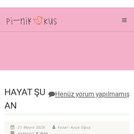
HAYAT ŞU
Henüz yorum yapılmamış
AN
21 Mayıs 2026
Yazar: Ayça Oğuş
Kategori:
'A' Hali