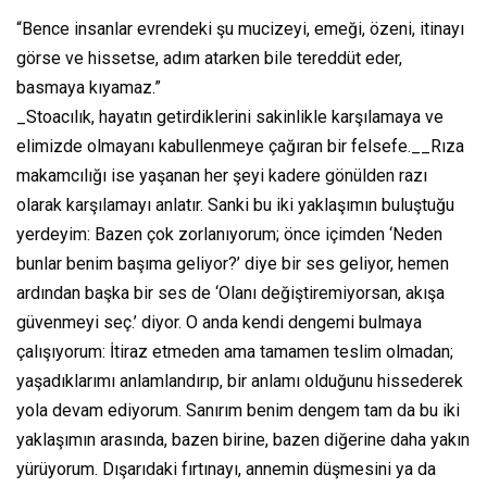
“Bence insanlar evrendeki şu mucizeyi, emeği, özeni, itinayı
görse ve hissetse, adım atarken bile tereddüt eder,
basmaya kıyamaz.”
_Stoacılık, hayatın getirdiklerini sakinlikle karşılamaya ve
elimizde olmayanı kabullenmeye çağıran bir felsefe.__Rıza
makamcılığı ise yaşanan her şeyi kadere gönülden razı
olarak karşılamayı anlatır. Sanki bu iki yaklaşımın buluştuğu
yerdeyim: Bazen çok zorlanıyorum; önce içimden ‘Neden
bunlar benim başıma geliyor?’ diye bir ses geliyor, hemen
ardından başka bir ses de ‘Olanı değiştiremiyorsan, akışa
güvenmeyi seç.’ diyor. O anda kendi dengemi bulmaya
çalışıyorum: İtiraz etmeden ama tamamen teslim olmadan;
yaşadıklarımı anlamlandırıp, bir anlamı olduğunu hissederek
yola devam ediyorum. Sanırım benim dengem tam da bu iki
yaklaşımın arasında, bazen birine, bazen diğerine daha yakın
yürüyorum. Dışarıdaki fırtınayı, annemin düşmesini ya da