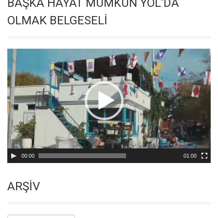
BAŞKA HAYAT MÜMKÜN YOL’DA
OLMAK BELGESELİ
Video
oynatıcı
00:00
01:00
ARŞİV