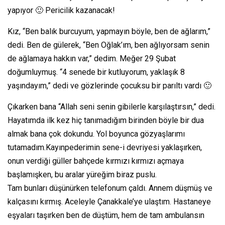
yapıyor 🙂 Pericilik kazanacak!
Kız, “Ben balık burcuyum, yapmayın böyle, ben de ağlarım,”
dedi. Ben de gülerek, “Ben Oğlak’ım, ben ağlıyorsam senin
de ağlamaya hakkın var,” dedim. Meğer 29 Şubat
doğumluymuş. “4 senede bir kutluyorum, yaklaşık 8
yaşındayım,” dedi ve gözlerinde çocuksu bir parıltı vardı 🙂
Çıkarken bana “Allah seni senin gibilerle karşılaştırsın,” dedi.
Hayatımda ilk kez hiç tanımadığım birinden böyle bir dua
almak bana çok dokundu. Yol boyunca gözyaşlarımı
tutamadım.Kayınpederimin sene-i devriyesi yaklaşırken,
onun verdiği güller bahçede kırmızı kırmızı açmaya
başlamışken, bu aralar yüreğim biraz puslu.
Tam bunları düşünürken telefonum çaldı. Annem düşmüş ve
kalçasını kırmış. Aceleyle Çanakkale’ye ulaştım. Hastaneye
eşyaları taşırken ben de düştüm, hem de tam ambulansın