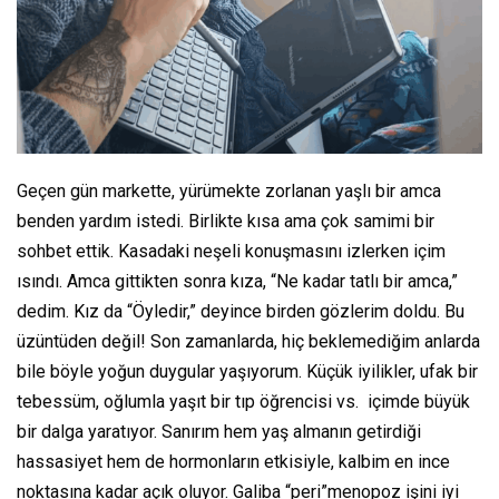
Geçen gün markette, yürümekte zorlanan yaşlı bir amca
benden yardım istedi. Birlikte kısa ama çok samimi bir
sohbet ettik. Kasadaki neşeli konuşmasını izlerken içim
ısındı. Amca gittikten sonra kıza, “Ne kadar tatlı bir amca,”
dedim. Kız da “Öyledir,” deyince birden gözlerim doldu. Bu
üzüntüden değil! Son zamanlarda, hiç beklemediğim anlarda
bile böyle yoğun duygular yaşıyorum. Küçük iyilikler, ufak bir
tebessüm, oğlumla yaşıt bir tıp öğrencisi vs. içimde büyük
bir dalga yaratıyor. Sanırım hem yaş almanın getirdiği
hassasiyet hem de hormonların etkisiyle, kalbim en ince
noktasına kadar açık oluyor. Galiba “peri”menopoz işini iyi