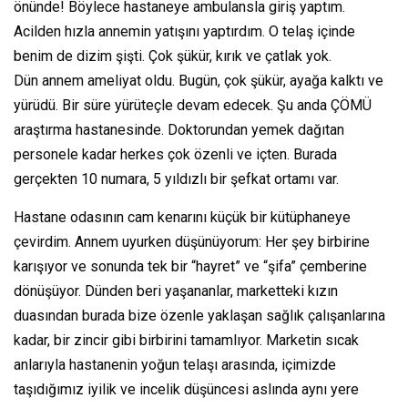
önünde! Böylece hastaneye ambulansla giriş yaptım.
Acilden hızla annemin yatışını yaptırdım. O telaş içinde
benim de dizim şişti. Çok şükür, kırık ve çatlak yok.
Dün annem ameliyat oldu. Bugün, çok şükür, ayağa kalktı ve
yürüdü. Bir süre yürüteçle devam edecek. Şu anda ÇÖMÜ
araştırma hastanesinde. Doktorundan yemek dağıtan
personele kadar herkes çok özenli ve içten. Burada
gerçekten 10 numara, 5 yıldızlı bir şefkat ortamı var.
Hastane odasının cam kenarını küçük bir kütüphaneye
çevirdim. Annem uyurken düşünüyorum: Her şey birbirine
karışıyor ve sonunda tek bir “hayret” ve “şifa” çemberine
dönüşüyor. Dünden beri yaşananlar, marketteki kızın
duasından burada bize özenle yaklaşan sağlık çalışanlarına
kadar, bir zincir gibi birbirini tamamlıyor. Marketin sıcak
anlarıyla hastanenin yoğun telaşı arasında, içimizde
taşıdığımız iyilik ve incelik düşüncesi aslında aynı yere