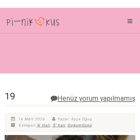
19
Henüz yorum yapılmamış
16 Mart 2026
Yazar: Ayça Oğuş
Kategori:
'A' Hali
,
'E' hali
,
DoğumGünü