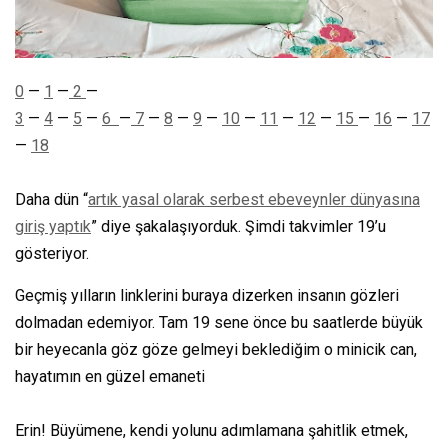
0
—
1
—
2
—
3
—
4
—
5
—
6
—
7
—
8
—
9
—
10
—
11
—
12
—
15
—
16
—
17
—
18
Daha dün “
artık yasal olarak serbest ebeveynler dünyasına
giriş yaptık
” diye şakalaşıyorduk. Şimdi takvimler 19’u
gösteriyor.
Geçmiş yılların linklerini buraya dizerken insanın gözleri
dolmadan edemiyor. Tam 19 sene önce bu saatlerde büyük
bir heyecanla göz göze gelmeyi beklediğim o minicik can,
hayatımın en güzel emaneti
Erin! Büyümene, kendi yolunu adımlamana şahitlik etmek,