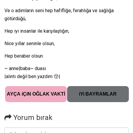
Ve o adımların seni hep hafifliğe, ferahlığa ve sağlığa
götürdüğü,
Hep iyi insanlar ile karşılaştığın,
Nice yıllar seninle olsun,
Hep beraber olsun.
~ anne|baba~ duası
|alıntı değil ben yazdım 😚|
AYÇA iÇiN OĞLAK VAKTİ
iYi BAYRAMLAR
Yorum bırak