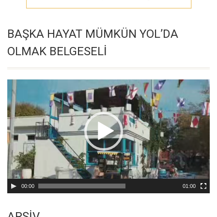
BAŞKA HAYAT MÜMKÜN YOL’DA
OLMAK BELGESELİ
Video
oynatıcı
00:00
01:00
ARŞİV