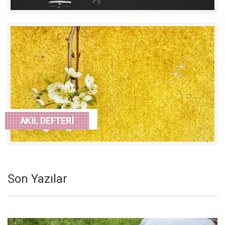
devamını oku
AKIL DEFTERİ
Son Yazılar