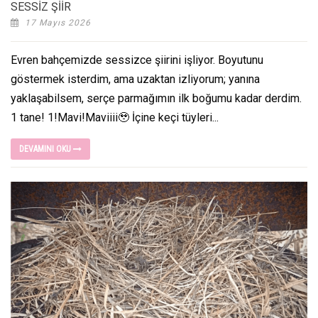
SESSİZ ŞİİR
17 Mayıs 2026
Evren bahçemizde sessizce şiirini işliyor. Boyutunu
göstermek isterdim, ama uzaktan izliyorum; yanına
yaklaşabilsem, serçe parmağımın ilk boğumu kadar derdim. ​
1 tane! 1!Mavi!Maviiii🥹 İçine keçi tüyleri...
DEVAMINI OKU